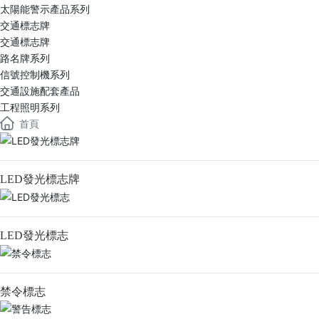
太陽能警示產品系列
交通標志牌
交通標志牌
路名牌系列
信號控制機系列
交通設施配套產品
工程照明系列
首頁
LED發光標志牌
LED發光標志
禁令標志